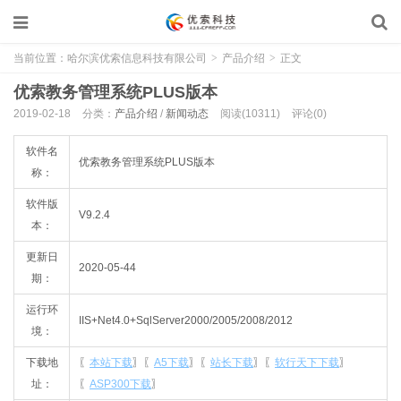
当前位置：
哈尔滨优索信息科技有限公司
>
产品介绍
>
正文
优索教务管理系统PLUS版本
2019-02-18
分类：
产品介绍
/
新闻动态
阅读(10311)
评论(0)
软件名
优索教务管理系统PLUS版本
称：
软件版
V9.2.4
本：
更新日
2020-05-44
期：
运行环
IIS+Net4.0+SqlServer2000/2005/2008/2012
境：
下载地
〖
本站下载
〗〖
A5下载
〗〖
站长下载
〗〖
软行天下下载
〗
址：
〖
ASP300下载
〗