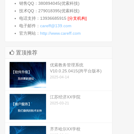
销售QQ：380894045(优索科技)
技术QQ：279018395(优索科技)
电话支持：13936685915
[分支机构]
电子邮件：
careff@139.com
官方网站：
http://www.careff.com
置顶推荐
优索教务管理系统
V10.0.25.0415(跨平台版本)
2025-04-14
江苏经济XX学院
2025-03-21
齐齐哈尔XX学校