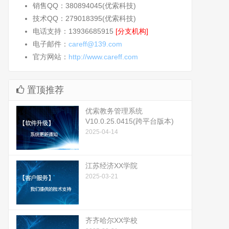
销售QQ：380894045(优索科技)
技术QQ：279018395(优索科技)
电话支持：13936685915
[分支机构]
电子邮件：
careff@139.com
官方网站：
http://www.careff.com
置顶推荐
优索教务管理系统
V10.0.25.0415(跨平台版本)
2025-04-14
江苏经济XX学院
2025-03-21
齐齐哈尔XX学校